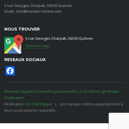
5 rue Georges Charpak, 56530 Quéven
Email : info@masters-lorient.com
NOUS TROUVER
5 rue Georges Charpak, 56530 Quéven
Show on map
RESEAUX SOCIAUX
Facebook
Mentions légales
|
Données personnelles
|
Conditions générales
d'utilisation
Réalisation
Hot Chili Pepper
Les marques citées appartiennent à
leurs propriétaires respectifs.