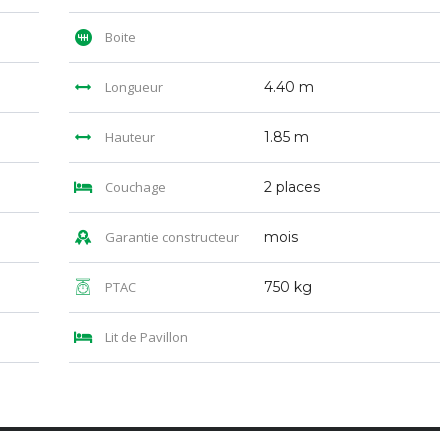
Boite
Longueur
4.40 m
Hauteur
1.85 m
Couchage
2 places
Garantie constructeur
mois
PTAC
750 kg
Lit de Pavillon