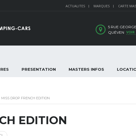
ACTUALITES
MARQUES
CARTE MA
5 RUE GEORGE
VOIR
QUÉVEN
IRES
PRESENTATION
MASTERS INFOS
LOCATI
>
MISS DROP FRENCH EDITION
CH EDITION
CI