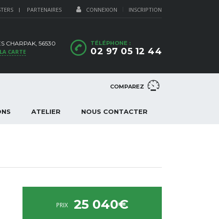
STERS
PARTENAIRES
CONNEXION
INSCRIPTION
S CHARPAK, 56530
TÉLÉPHONE :
02 97 05 12 44
 LA CARTE
COMPAREZ
ONS
ATELIER
NOUS CONTACTER
25 040€
PRIX