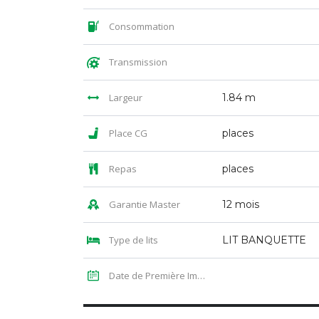
Consommation
Transmission
Largeur
1.84 m
Place CG
places
Repas
places
Garantie Master
12 mois
Type de lits
LIT BANQUETTE
Date de Première Immatriculation