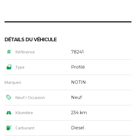
DÉTAILS DU VÉHICULE
Référence
78241
Type
Profilé
Marques
NOTIN
Neuf / Occasion
Neuf
Kilomètre
234 km
Carburant
Diesel